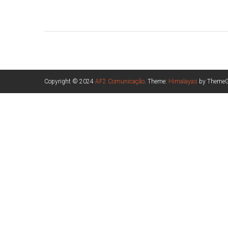
Copyright © 2024
AF2 Comunicação
. Theme:
Himalayas
by ThemeGr