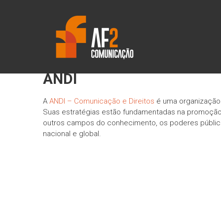
Skip
AF2
to
content
COMUNICAÇÃO
ANDI
A
ANDI – Comunicação e Direitos
é uma organização d
Suas estratégias estão fundamentadas na promoção e
outros campos do conhecimento, os poderes público
nacional e global.