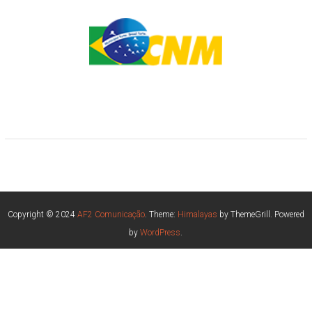
Copyright © 2024
AF2 Comunicação
. Theme:
Himalayas
by ThemeGrill. Powered
by
WordPress
.