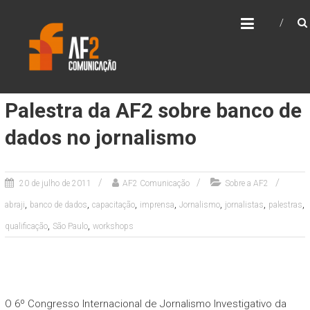
Skip
AF2 COMUNICAÇÃO
to
content
Palestra da AF2 sobre banco de
dados no jornalismo
20 de julho de 2011
AF2 Comunicação
Sobre a AF2
,
,
,
,
,
,
,
abraji
banco de dados
capacitação
imprensa
Jornalismo
jornalistas
palestras
,
,
qualificação
São Paulo
workshops
O 6º Congresso Internacional de Jornalismo Investigativo da