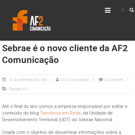
Skip
AF2 COMUNICAÇÃO
to
content
Sebrae é o novo cliente da AF2
Comunicação
12 de setembro de 2009
AF2 Comunicação
0 Comment
Clientes AF2
Até o final do ano somos a empresa responsável por editar o
conteúdo do blog
Territórios em Rede
, da Unidade de
Desenvolvimento Territorial (UDT) do Sebrae Nacional.
Criada com o objetivo de disseminar informações sobre a