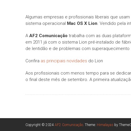
Algumas empresas e profissionais liberais que usam
sistema operacional
Mac OS X Lion
. Vendido pela i
A
AF2 Comunicação
trabalha com as duas platafor
em 2011 já com o sistema Lion pré-instalado de fáb
de lentidão e de problemas com superaquecimento
Confira
as principais novidades
do Lion
Aos profissionais com menos tempo para se dedicar 
o final deste mês de setembro. A primeira atualizaç
Copyright © 2024
AF2 Comunicação
. Theme:
Himalayas
by ThemeGr