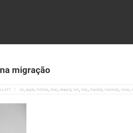
 na migração
,
,
,
,
,
,
,
,
,
,
e a AF2
air
apple
história
imac
leopard
lion
mac
macbók
macbook
snow