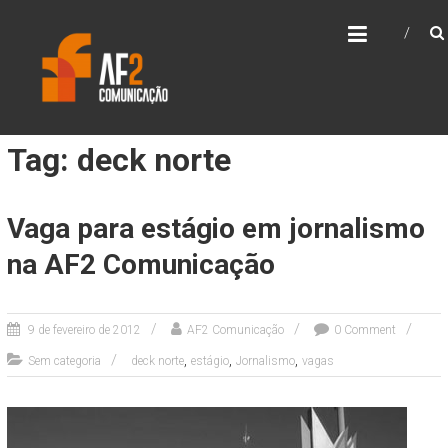
Skip
AF2 COMUNICAÇÃO
to
content
Tag: deck norte
Vaga para estágio em jornalismo
na AF2 Comunicação
9 de fevereiro de 2012
AF2 Comunicação
0 Comment
,
,
,
Sem categoria
deck norte
estágio
Jornalismo
vagas