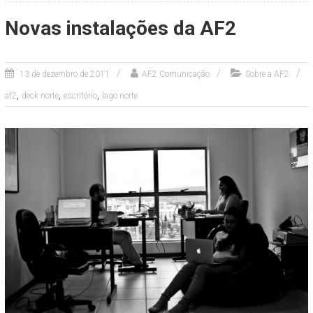
Novas instalações da AF2
13 de dezembro de 2011
AF2 Comunicação
Sobre a AF2
,
,
,
af2
deck norte
escritório
lago norte