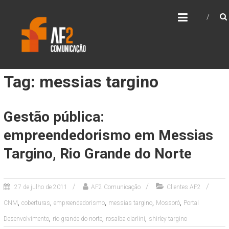
Skip
AF2 COMUNICAÇÃO
to
content
Tag: messias targino
Gestão pública:
empreendedorismo em Messias
Targino, Rio Grande do Norte
27 de julho de 2011
AF2 Comunicação
Clientes AF2
,
,
,
,
,
CNM
coberturas
empreendedorismo
messias targino
Mossoró
Portal
,
,
,
Desenvolvimento
rio grande do norte
rosalba ciarlini
shirley targino