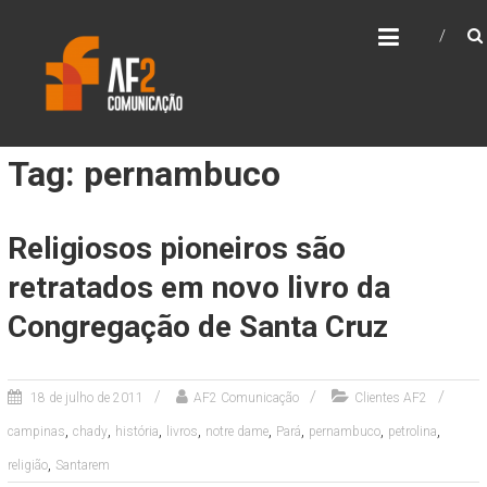
Skip
AF2 COMUNICAÇÃO
to
content
Tag: pernambuco
Religiosos pioneiros são
retratados em novo livro da
Congregação de Santa Cruz
18 de julho de 2011
AF2 Comunicação
Clientes AF2
,
,
,
,
,
,
,
,
campinas
chady
história
livros
notre dame
Pará
pernambuco
petrolina
,
religião
Santarem