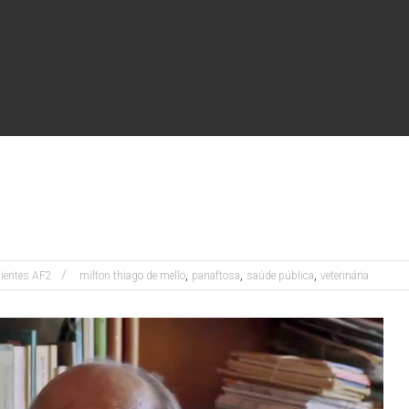
,
,
,
lientes AF2
milton thiago de mello
panaftosa
saúde pública
veterinária