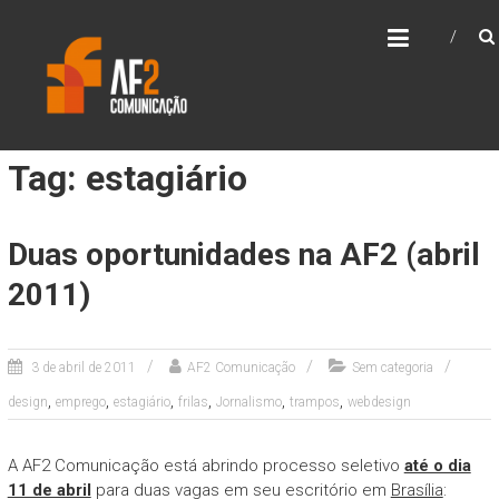
Skip
AF2 COMUNICAÇÃO
to
content
Tag: estagiário
Duas oportunidades na AF2 (abril
2011)
3 de abril de 2011
AF2 Comunicação
Sem categoria
,
,
,
,
,
,
design
emprego
estagiário
frilas
Jornalismo
trampos
webdesign
A AF2 Comunicação está abrindo processo seletivo
até o dia
11 de abril
para duas vagas em seu escritório em
Brasília
: