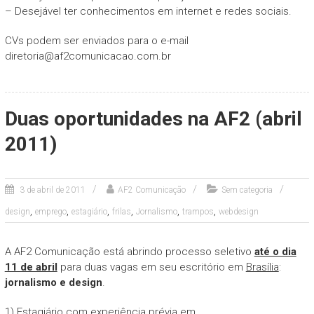
– Desejável ter conhecimentos em internet e redes sociais.
CVs podem ser enviados para o e-mail
diretoria@af2comunicacao.com.br
Duas oportunidades na AF2 (abril
2011)
3 de abril de 2011
AF2 Comunicação
Sem categoria
,
,
,
,
,
,
design
emprego
estagiário
frilas
Jornalismo
trampos
webdesign
A AF2 Comunicação está abrindo processo seletivo
até o dia
11 de abril
para duas vagas em seu escritório em
Brasília
:
jornalismo e design
.
1) Estagiário com experiência prévia em