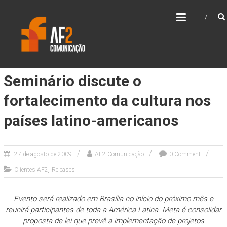
Skip
AF2 COMUNICAÇÃO
to
content
Seminário discute o
fortalecimento da cultura nos
países latino-americanos
27 de agosto de 2009
AF2 Comunicação
0 Comment
,
Clientes AF2
Releases
Evento será realizado em Brasília no início do próximo mês e
reunirá participantes de toda a América Latina. Meta é consolidar
proposta de lei que prevê a implementação de projetos