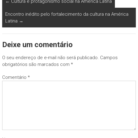
←
Cultura e protagonismo social na América Latina
Encontro inédito pelo fortalecimento da cultura na América
Latina
→
Deixe um comentário
O seu endereço de e-mail não será publicado.
Campos
obrigatórios são marcados com
*
Comentário
*