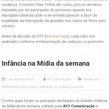
mudança. O ministro Dias Toffoli não votou, pois se declarou
impedido por ter participado do processo quando era
Advogado-Geral da União e ter emitido parecer a favor da
legalidade da interrupção da gravidez nos casos de fetos sem
cérebro.
Antes da decisão do STF (
leia mais aqui
), cada caso era
analisado conforme a interpretação de cada juiz ou promotor.
Infância na Mídia da semana
2 de setembro de 2011
AF2 Comunicação
Clientes AF2
,
,
,
,
,
,
adolescentes
ANDI
boletins
educação
IM
infância
juventude
Confira quais foram os principais destaques do boletim
Infância
na Mídia
desta semana, editado pela
AF2 Comunicação
e