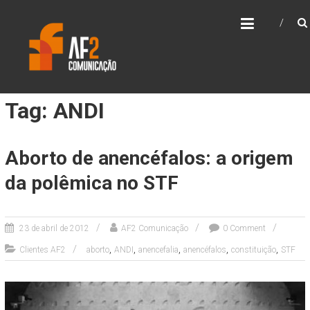
Skip
AF2 COMUNICAÇÃO
to
content
Tag: ANDI
Aborto de anencéfalos: a origem
da polêmica no STF
23 de abril de 2012
AF2 Comunicação
0 Comment
,
,
,
,
,
Clientes AF2
aborto
ANDI
anencefalia
anencéfalos
constituição
STF