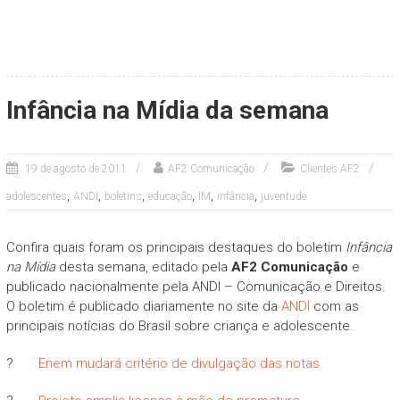
Infância na Mídia da semana
19 de agosto de 2011
AF2 Comunicação
Clientes AF2
,
,
,
,
,
,
adolescentes
ANDI
boletins
educação
IM
infância
juventude
Confira quais foram os principais destaques do boletim
Infância
na Mídia
desta semana, editado pela
AF2 Comunicação
e
publicado nacionalmente pela ANDI – Comunicação e Direitos.
O boletim é publicado diariamente no site da
ANDI
com as
principais notícias do Brasil sobre criança e adolescente.
?
Enem mudará critério de divulgação das notas