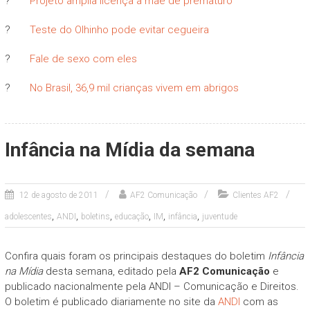
?
Projeto amplia licença à mãe de prematuro
?
Teste do Olhinho pode evitar cegueira
?
Fale de sexo com eles
?
No Brasil, 36,9 mil crianças vivem em abrigos
Infância na Mídia da semana
12 de agosto de 2011
AF2 Comunicação
Clientes AF2
,
,
,
,
,
,
adolescentes
ANDI
boletins
educação
IM
infância
juventude
Confira quais foram os principais destaques do boletim
Infância
na Mídia
desta semana, editado pela
AF2 Comunicação
e
publicado nacionalmente pela ANDI – Comunicação e Direitos.
O boletim é publicado diariamente no site da
ANDI
com as