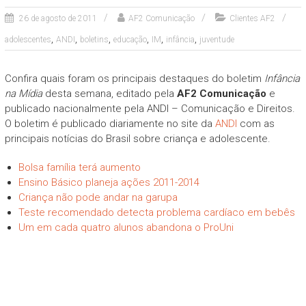
26 de agosto de 2011
AF2 Comunicação
Clientes AF2
,
,
,
,
,
,
adolescentes
ANDI
boletins
educação
IM
infância
juventude
Confira quais foram os principais destaques do boletim
Infância
na Mídia
desta semana, editado pela
AF2 Comunicação
e
publicado nacionalmente pela ANDI – Comunicação e Direitos.
O boletim é publicado diariamente no site da
ANDI
com as
principais notícias do Brasil sobre criança e adolescente.
Bolsa família terá aumento
Ensino Básico planeja ações 2011-2014
Criança não pode andar na garupa
Teste recomendado detecta problema cardíaco em bebês
Um em cada quatro alunos abandona o ProUni