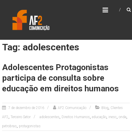
Skip
AF2 COMUNICAÇÃO
to
content
Tag: adolescentes
Adolescentes Protagonistas
participa de consulta sobre
educação em direitos humanos
,
7 de dezembro de 2016
AF2 Comunicação
Blog
Clientes
,
,
,
,
,
,
AF2
Terceiro Setor
adolescentes
Direitos Humanos
educação
inesc
onda
,
petrobras
protagonistas