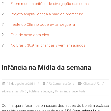
?
Enem mudará critério de divulgação das notas
?
Projeto amplia licença à mãe de prematuro
?
Teste do Olhinho pode evitar cegueira
?
Fale de sexo com eles
?
No Brasil, 36,9 mil crianças vivem em abrigos
Infância na Mídia da semana
12 de agosto de 2011
AF2 Comunicação
Clientes AF2
,
,
,
,
,
,
adolescentes
ANDI
boletins
educação
IM
infância
juventude
Confira quais foram os principais destaques do boletim
Infância
na Mídia
desta semana, editado pela
AF2 Comunicação
e