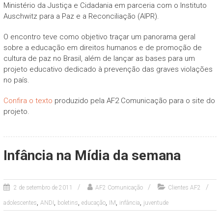
Ministério da Justiça e Cidadania em parceria com o Instituto
Auschwitz para a Paz e a Reconciliação (AIPR).
O encontro teve como objetivo traçar um panorama geral
sobre a educação em direitos humanos e de promoção de
cultura de paz no Brasil, além de lançar as bases para um
projeto educativo dedicado à prevenção das graves violações
no país.
Confira o texto
produzido pela AF2 Comunicação para o site do
projeto.
Infância na Mídia da semana
2 de setembro de 2011
AF2 Comunicação
Clientes AF2
,
,
,
,
,
,
adolescentes
ANDI
boletins
educação
IM
infância
juventude