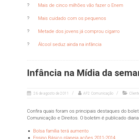
?
Mais de cinco milhões vão fazer o Enem
?
Mais cuidado com os pequenos
?
Metade dos jovens já comprou cigarro
?
Álcool seduz ainda na infância
Infância na Mídia da sem
26 de agosto de 2011
AF2 Comunicação
Clien
Confira quais foram os principais destaques do bole
Comunicação e Direitos. O boletim é publicado diari
Bolsa família terá aumento
Ensino Básico planeja ações 2011-2014