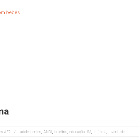
 em bebês
ana
,
,
,
,
,
,
tes AF2
adolescentes
ANDI
boletins
educação
IM
infância
juventude