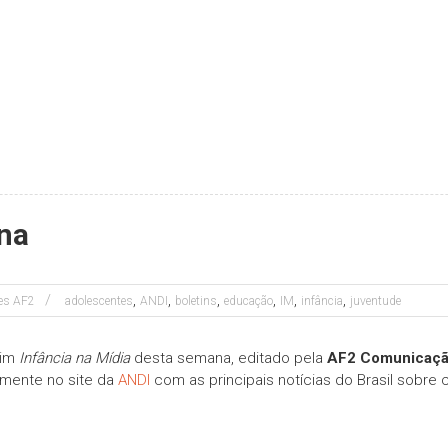
ana
,
,
,
,
,
,
tes AF2
adolescentes
ANDI
boletins
educação
IM
infância
juventude
tim
Infância na Mídia
desta semana, editado pela
AF2 Comunicaç
amente no site da
ANDI
com as principais notícias do Brasil sobre 