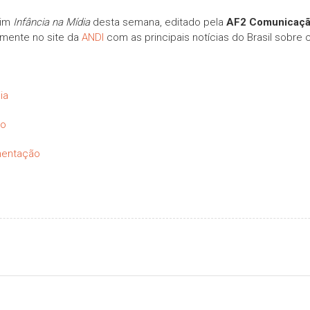
tim
Infância na Mídia
desta semana, editado pela
AF2 Comunicaç
amente no site da
ANDI
com as principais notícias do Brasil sobre 
ia
ho
amentação