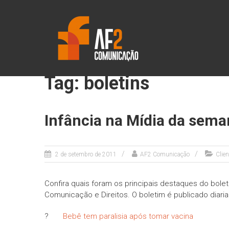
Skip
AF2
to
content
COMUNICAÇÃO
Tag: boletins
Infância na Mídia da sem
2 de setembro de 2011
AF2 Comunicação
Clie
Confira quais foram os principais destaques do bole
Comunicação e Direitos. O boletim é publicado diari
?
Bebê tem paralisia após tomar vacina