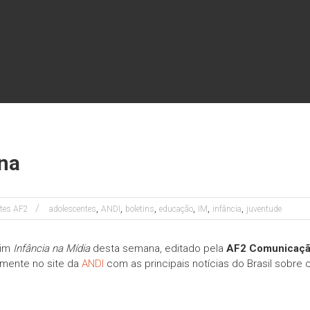
ana
,
,
,
,
,
,
ntes AF2
adolescentes
ANDI
boletins
educação
IM
infância
juventude
tim
Infância na Mídia
desta semana, editado pela
AF2 Comunicaç
amente no site da
ANDI
com as principais notícias do Brasil sobre 