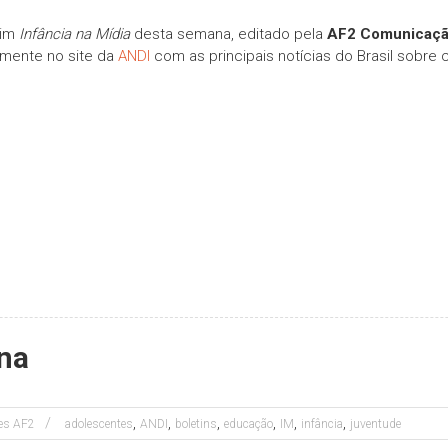
tim
Infância na Mídia
desta semana, editado pela
AF2 Comunicaç
amente no site da
ANDI
com as principais notícias do Brasil sobre 
ana
,
,
,
,
,
,
tes AF2
adolescentes
ANDI
boletins
educação
IM
infância
juventude