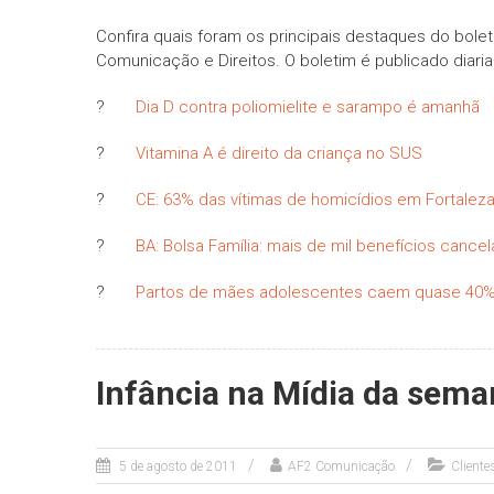
Confira quais foram os principais destaques do bole
Comunicação e Direitos. O boletim é publicado diari
?
Dia D contra poliomielite e sarampo é amanhã
?
Vitamina A é direito da criança no SUS
?
CE: 63% das vítimas de homicídios em Fortalez
?
BA: Bolsa Família: mais de mil benefícios cance
?
Partos de mães adolescentes caem quase 40
Infância na Mídia da sem
5 de agosto de 2011
AF2 Comunicação
Client