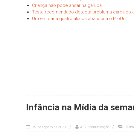
Criança não pode andar na garupa
Teste recomendado detecta problema cardíaco
Um em cada quatro alunos abandona o ProUni
Infância na Mídia da sem
19 de agosto de 2011
AF2 Comunicação
Clien