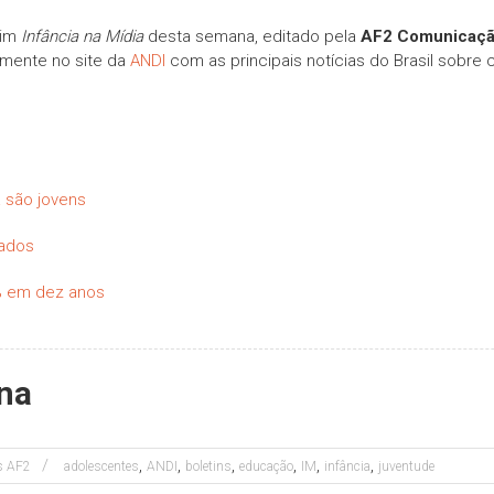
tim
Infância na Mídia
desta semana, editado pela
AF2 Comunicaç
amente no site da
ANDI
com as principais notícias do Brasil sobre 
a são jovens
lados
% em dez anos
ana
,
,
,
,
,
,
es AF2
adolescentes
ANDI
boletins
educação
IM
infância
juventude