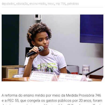
,
,
,
,
,
deputados
educação
ensino médio
inesc
mp 756
petrobras
A reforma do ensino médio por meio da Medida Provisória 746
e a PEC 55, que congela os gastos públicos por 20 anos, foram