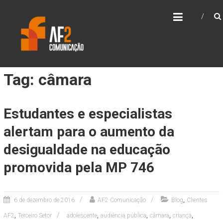
Skip
AF2 COMUNICAÇÃO
to
content
Tag: câmara
Estudantes e especialistas
alertam para o aumento da
desigualdade na educação
promovida pela MP 746
,
6 de dezembro de 2016
AF2 Comunicação
Blog
Clientes
,
,
,
,
,
AF2
Terceiro Setor
adolescente
audiência pública
câmara
criança