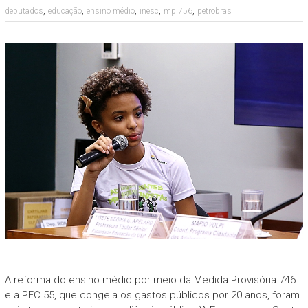
,
,
,
,
,
deputados
educação
ensino médio
inesc
mp 756
petrobras
A reforma do ensino médio por meio da Medida Provisória 746
e a PEC 55, que congela os gastos públicos por 20 anos, foram