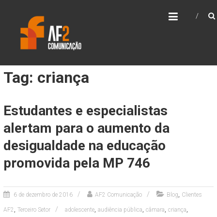
Skip
AF2 COMUNICAÇÃO
to
content
Tag: criança
Estudantes e especialistas
alertam para o aumento da
desigualdade na educação
promovida pela MP 746
,
6 de dezembro de 2016
AF2 Comunicação
Blog
Clientes
,
,
,
,
,
AF2
Terceiro Setor
adolescente
audiência pública
câmara
criança