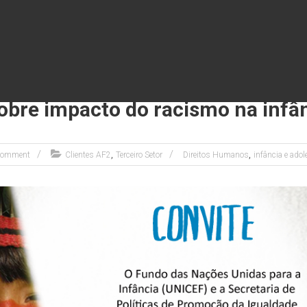
bre impacto do racismo na infâ
,
,
Comment
Clientes AF2
Terceiro Setor
Direitos Humanos
infância e adol