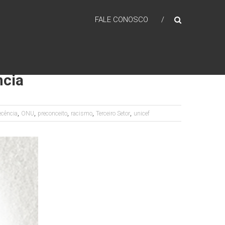
FALE CONOSCO
ncia
,
,
,
,
,
ecência
ONU
preconceito
racismo
Terceiro Setor
unicef