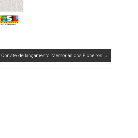
Convite de lançamento: Memórias dos Pioneiros
→