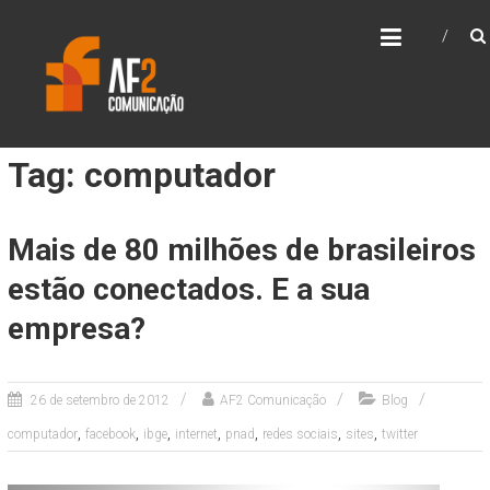
Skip
AF2 COMUNICAÇÃO
to
content
Tag: computador
Mais de 80 milhões de brasileiros
estão conectados. E a sua
empresa?
26 de setembro de 2012
AF2 Comunicação
Blog
,
,
,
,
,
,
,
computador
facebook
ibge
internet
pnad
redes sociais
sites
twitter