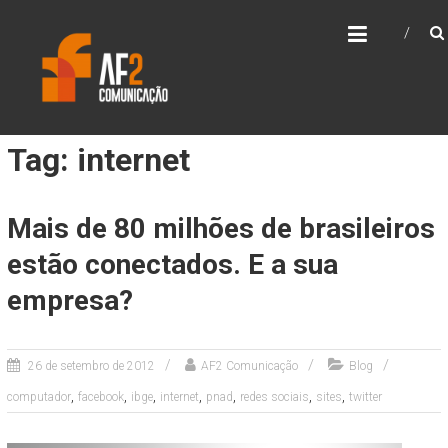
Skip
AF2 COMUNICAÇÃO
to
content
Tag: internet
Mais de 80 milhões de brasileiros
estão conectados. E a sua
empresa?
26 de setembro de 2012
AF2 Comunicação
Blog
,
,
,
,
,
,
,
computador
facebook
ibge
internet
pnad
redes sociais
sites
twitter