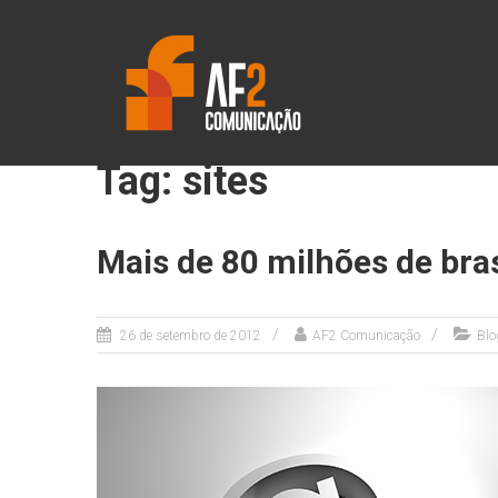
Skip
AF2
to
content
COMUNICAÇÃO
Tag: sites
Mais de 80 milhões de bra
26 de setembro de 2012
AF2 Comunicação
Blo