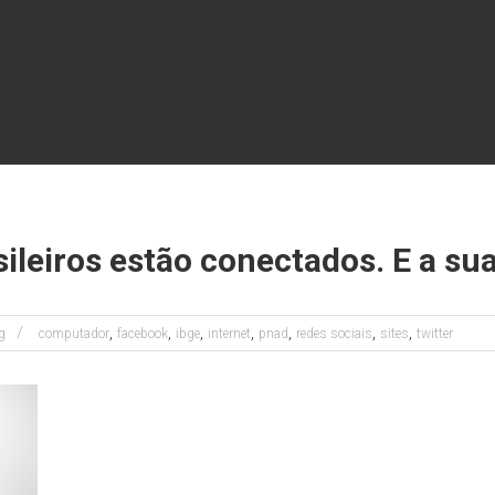
sileiros estão conectados. E a s
,
,
,
,
,
,
,
g
computador
facebook
ibge
internet
pnad
redes sociais
sites
twitter