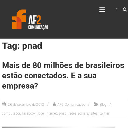
Skip
AF2 COMUNICAÇÃO
to
content
Tag: pnad
Mais de 80 milhões de brasileiros
estão conectados. E a sua
empresa?
26 de setembro de 2012
AF2 Comunicação
Blog
,
,
,
,
,
,
,
computador
facebook
ibge
internet
pnad
redes sociais
sites
twitter