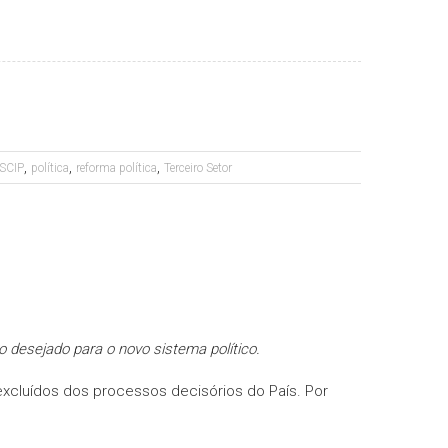
,
,
,
SCIP
política
reforma política
Terceiro Setor
to desejado para o novo sistema político.
 excluídos dos processos decisórios do País. Por