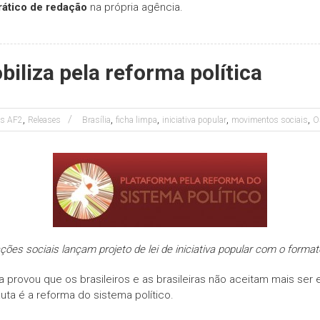
rático de redação
na própria agência.
biliza pela reforma política
,
,
,
,
,
es AF2
Releases
Brasília
ficha limpa
iniciativa popular
movimentos sociais
O
ções sociais lançam projeto de lei de iniciativa popular com o forma
 provou que os brasileiros e as brasileiras não aceitam mais ser
auta é a reforma do sistema político.