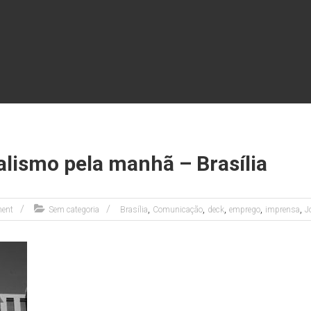
alismo pela manhã – Brasília
,
,
,
,
,
ent
Sem categoria
Brasília
Comunicação
deck
emprego
imprensa
J