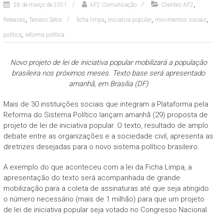
,
28 de março de 2011
AF2 Comunicação
Clientes AF2
,
,
,
,
Releases
Terceiro Setor
ficha limpa
iniciativa popular
movimentos sociais
,
política
reforma política
Novo projeto de lei de iniciativa popular mobilizará a população
brasileira nos próximos meses. Texto base será apresentado
amanhã, em Brasília (DF)
Mais de 30 instituições sociais que integram a Plataforma pela
Reforma do Sistema Político lançam amanhã (29) proposta de
projeto de lei de iniciativa popular. O texto, resultado de amplo
debate entre as organizações e a sociedade civil, apresenta as
diretrizes desejadas para o novo sistema político brasileiro.
A exemplo do que aconteceu com a lei da Ficha Limpa, a
apresentação do texto será acompanhada de grande
mobilização para a coleta de assinaturas até que seja atingido
o número necessário (mais de 1 milhão) para que um projeto
de lei de iniciativa popular seja votado no Congresso Nacional.