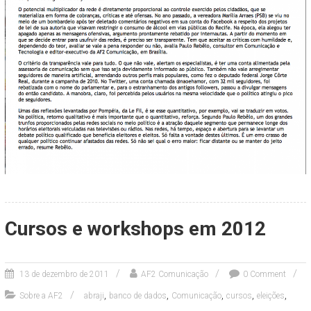
Cursos e workshops em 2012
13 de dezembro de 2011
AF2 Comunicação
0 Comment
,
,
,
,
,
Sobre a AF2
abraji
banco de dados
Comunicação
cursos
eleições