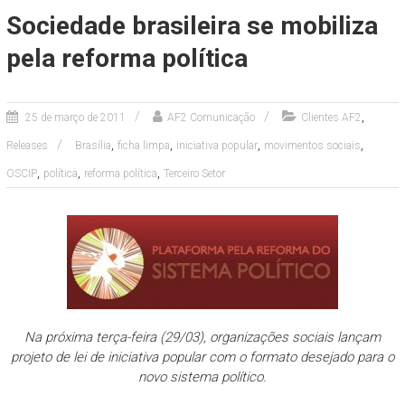
Sociedade brasileira se mobiliza
pela reforma política
,
25 de março de 2011
AF2 Comunicação
Clientes AF2
,
,
,
,
Releases
Brasília
ficha limpa
iniciativa popular
movimentos sociais
,
,
,
OSCIP
política
reforma política
Terceiro Setor
Na próxima terça-feira (29/03), organizações sociais lançam
projeto de lei de iniciativa popular com o formato desejado para o
novo sistema político.