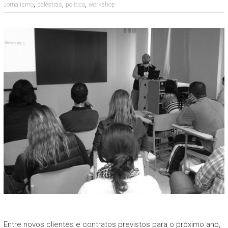
,
,
,
Jornalismo
palestras
política
workshop
Entre novos clientes e contratos previstos para o próximo ano,