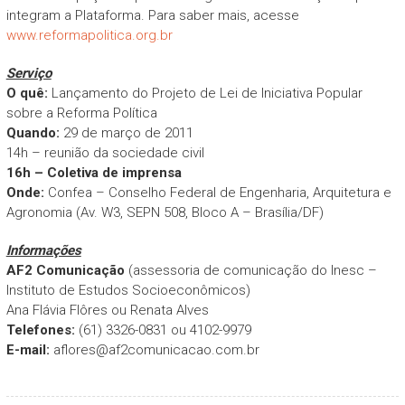
integram a Plataforma. Para saber mais, acesse
www.reformapolitica.org.br
Serviço
O quê:
Lançamento do Projeto de Lei de Iniciativa Popular
sobre a Reforma Política
Quando:
29 de março de 2011
14h – reunião da sociedade civil
16h – Coletiva de imprensa
Onde:
Confea – Conselho Federal de Engenharia, Arquitetura e
Agronomia (Av. W3, SEPN 508, Bloco A – Brasília/DF)
Informações
AF2 Comunicação
(assessoria de comunicação do Inesc –
Instituto de Estudos Socioeconômicos)
Ana Flávia Flôres ou Renata Alves
Telefones:
(61) 3326-0831 ou 4102-9979
E-mail:
aflores@af2comunicacao.com.br