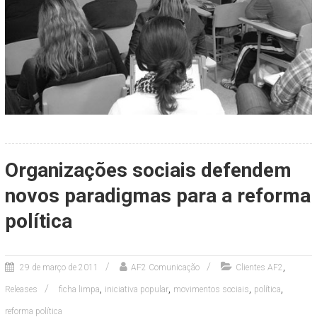
Organizações sociais defendem
novos paradigmas para a reforma
política
,
29 de março de 2011
AF2 Comunicação
Clientes AF2
,
,
,
,
Releases
ficha limpa
iniciativa popular
movimentos sociais
política
reforma política